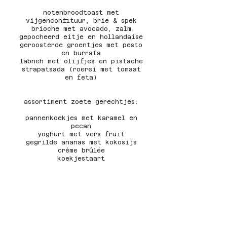
notenbroodtoast met
vijgenconfituur, brie & spek
brioche met avocado, zalm,
gepocheerd eitje en hollandaise
geroosterde groentjes met pesto
en burrata
labneh met olijfjes en pistache
strapatsada (roerei met tomaat
en feta)
assortiment zoete gerechtjes:
​pa
nnenkoekjes met karamel en
pecan
yoghurt met vers fruit
gegrilde ananas met kokosijs
crème brûlée
koekjestaart
Prijs per persoon: 50 euro
Prijs per kindje (2,5 tot 12
jaar): 25 euro
Open van 9u. tot 13u.
Reserveren kan via de knop op