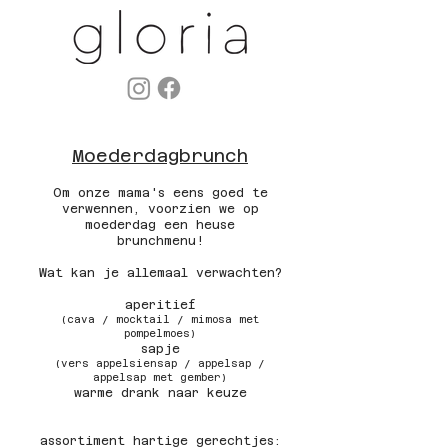
Moederdagbrunch
Om onze mama's eens goed te
verwennen, voorzien we op
moederdag een heuse
brunchmenu!
Wat kan je allemaal verwachten?
aperitief
(cava / mocktail / mimosa met
pompelmoes)
s
apje
(vers appelsiensap / appelsap /
appelsap met gember)
warme drank naar keuze
assortiment hartige gerechtjes: